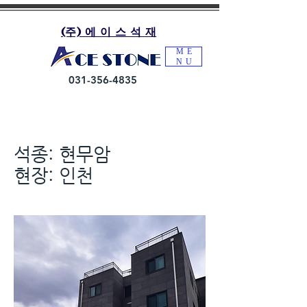
(주) 에 이 스 석 재
ME
NU
031-356-4835
석종: 현무암
​현장: 인천